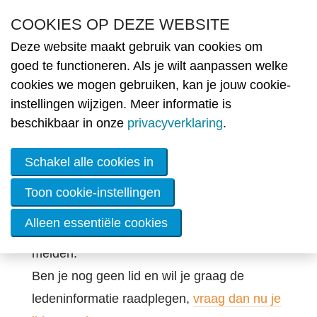
Overslaan en naar de inhoud gaan
COOKIES OP DEZE WEBSITE
Deze website maakt gebruik van cookies om
Nie
goed te functioneren. Als je wilt aanpassen welke
cookies we mogen gebruiken, kan je jouw cookie-
MENU
Log in
Ople
instellingen wijzigen. Meer informatie is
beschikbaar in onze
privacyverklaring
.
Lid
wor
Schakel alle cookies in
De
ener
Toon cookie-instellingen
De informatie die je probeert op te vragen, is
Alleen essentiële cookies
OVE
beveiligd. Gelieve je hieronder aan te
Werk
melden.
Ben je nog geen lid en wil je graag de
Cont
ledeninformatie raadplegen,
vraag dan nu je