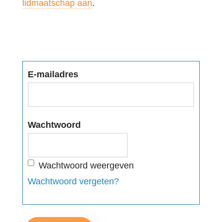
lidmaatschap aan
.
Zoe
Acco
E-mailadres
Wachtwoord
Wachtwoord weergeven
Wachtwoord vergeten?