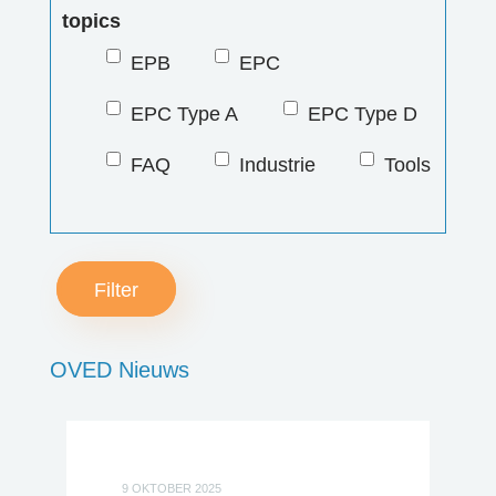
topics
Cont
EPB
EPC
EPC Type A
EPC Type D
Zoe
FAQ
Industrie
Tools
Acco
Filter
OVED Nieuws
9 OKTOBER 2025