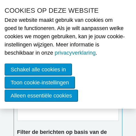
Overslaan en naar de inhoud gaan
COOKIES OP DEZE WEBSITE
Deze website maakt gebruik van cookies om
Nie
goed te functioneren. Als je wilt aanpassen welke
cookies we mogen gebruiken, kan je jouw cookie-
MENU
N
Nieuws
instellingen wijzigen. Meer informatie is
Ni
beschikbaar in onze
privacyverklaring
.
Ople
Schakel alle cookies in
Lid
Toon cookie-instellingen
wor
Alleen essentiële cookies
De
Vrij zoeken
ener
OVE
Werk
Filter de berichten op basis van de