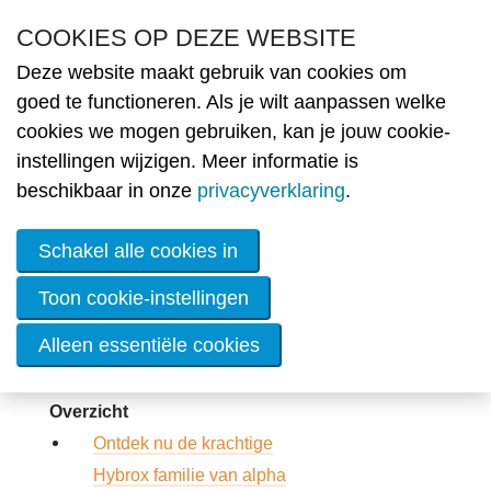
Overslaan en naar de inhoud gaan
COOKIES OP DEZE WEBSITE
Deze website maakt gebruik van cookies om
Nie
goed te functioneren. Als je wilt aanpassen welke
cookies we mogen gebruiken, kan je jouw cookie-
MENU
Partners
Ople
instellingen wijzigen. Meer informatie is
beschikbaar in onze
privacyverklaring
.
Lid
wor
Schakel alle cookies in
De
ener
Toon cookie-instellingen
Nathan Systems nv
Alleen essentiële cookies
OVE
Werk
Info
Overzicht
Ontdek nu de krachtige
Cont
Hybrox familie van alpha