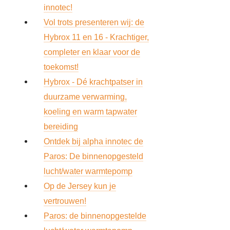
innotec!
Zoe
Vol trots presenteren wij: de
Hybrox 11 en 16 - Krachtiger,
completer en klaar voor de
Acco
toekomst!
Hybrox - Dé krachtpatser in
duurzame verwarming,
koeling en warm tapwater
bereiding
Ontdek bij alpha innotec de
Paros: De binnenopgesteld
lucht/water warmtepomp
Op de Jersey kun je
vertrouwen!
Paros: de binnenopgestelde