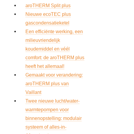
aroTHERM Split plus
Zoe
Nieuwe ecoTEC plus
gascondensatieketel
Een efficiënte werking, een
Acco
milieuvriendelijk
koudemiddel en véél
comfort: de aroTHERM plus
heeft het allemaal!
Gemaakt voor verandering:
aroTHERM plus van
Vaillant
Twee nieuwe lucht/water-
warmtepompen voor
binnenopstelling: modulair
systeem of alles-in-