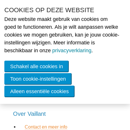
Overslaan en naar de inhoud gaan
COOKIES OP DEZE WEBSITE
Deze website maakt gebruik van cookies om
Nie
goed te functioneren. Als je wilt aanpassen welke
cookies we mogen gebruiken, kan je jouw cookie-
MENU
Partners
Ople
instellingen wijzigen. Meer informatie is
beschikbaar in onze
privacyverklaring
.
Lid
wor
Schakel alle cookies in
De
ener
Toon cookie-instellingen
Vaillant Group Belgium NV
Alleen essentiële cookies
OVE
Werk
Info
Over Vaillant
Cont
Contact en meer info