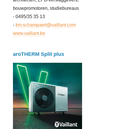
bouwpromotoren, studiebureaus
- 0495/35 35 13
-
tim.schampaert@vaillant.com
www.vaillant.be
aroTHERM Split plus