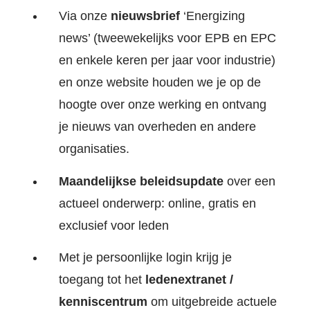
OVE
Werk
Via onze
nieuwsbrief
‘Energizing
news’ (tweewekelijks voor EPB en EPC
en enkele keren per jaar voor industrie)
Cont
en onze website houden we je op de
hoogte over onze werking en ontvang
Zoe
je nieuws van overheden en andere
organisaties.
Acco
Maandelijkse beleidsupdate
over een
actueel onderwerp: online, gratis en
exclusief voor leden
Met je persoonlijke login krijg je
toegang tot het
ledenextranet /
kenniscentrum
om uitgebreide actuele