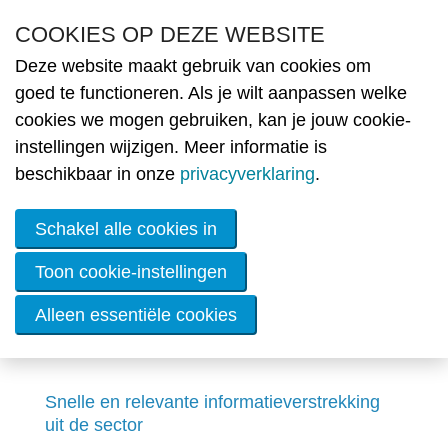
Overslaan en naar de inhoud gaan
COOKIES OP DEZE WEBSITE
Deze website maakt gebruik van cookies om
Nie
goed te functioneren. Als je wilt aanpassen welke
cookies we mogen gebruiken, kan je jouw cookie-
MENU
Ledenvoordelen
Ople
instellingen wijzigen. Meer informatie is
beschikbaar in onze
privacyverklaring
.
Lid
wor
Schakel alle cookies in
Le
Toon cookie-instellingen
Li
w
Alleen essentiële cookies
De
c
De
ener
Snelle en relevante informatieverstrekking
uit de sector