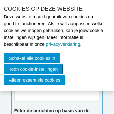
Overslaan en naar de inhoud gaan
COOKIES OP DEZE WEBSITE
Deze website maakt gebruik van cookies om
Nie
goed te functioneren. Als je wilt aanpassen welke
cookies we mogen gebruiken, kan je jouw cookie-
MENU
N
Nieuws
instellingen wijzigen. Meer informatie is
Ni
beschikbaar in onze
privacyverklaring
.
Ople
Schakel alle cookies in
Lid
Toon cookie-instellingen
wor
Alleen essentiële cookies
De
Vrij zoeken
ener
OVE
Werk
Filter de berichten op basis van de