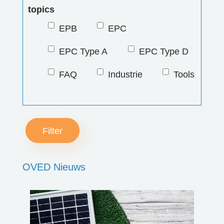
topics
Cont
EPB
EPC
EPC Type A
EPC Type D
Zoe
FAQ
Industrie
Tools
Acco
Filter
OVED Nieuws