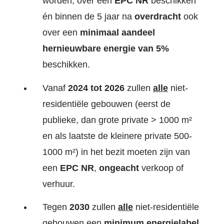
worden, over een
EPC NR
beschikken
én binnen de 5 jaar na
overdracht
ook
over een
minimaal
aandeel
hernieuwbare energie
van 5%
beschikken.
Vanaf
2024 tot 2026
zullen
alle
niet-
residentiële gebouwen (eerst de
publieke, dan grote private > 1000 m²
en als laatste de kleinere private 500-
1000 m²) in het bezit moeten zijn van
een
EPC NR
,
ongeacht
verkoop of
verhuur.
Tegen
2030
zullen
alle
niet-residentiële
gebouwen een
minimum energielabel