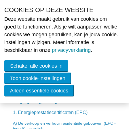
Overslaan en naar de inhoud gaan
COOKIES OP DEZE WEBSITE
Deze website maakt gebruik van cookies om
Nie
goed te functioneren. Als je wilt aanpassen welke
cookies we mogen gebruiken, kan je jouw cookie-
MENU
Wetgeving
Ople
instellingen wijzigen. Meer informatie is
beschikbaar in onze
privacyverklaring
.
Lid
wor
Schakel alle cookies in
De
ener
Toon cookie-instellingen
Overzicht van de regelgeving energie
Alleen essentiële cookies
Sc
We
Regelgeving voor gebouwen
St
E
​1. Energieprestatiecertificaten (EPC)
Z
e
A) De verkoop en verhuur residentiële gebouwen (EPC -
en
type A) - verplicht