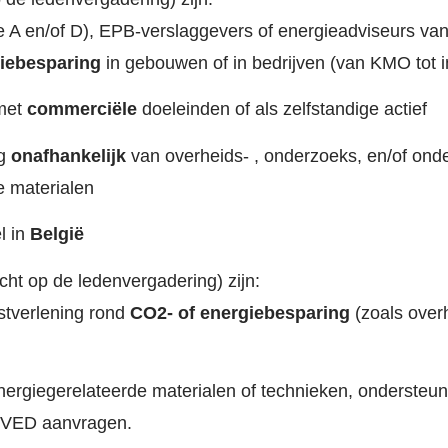
A en/of D), EPB-verslaggevers of energieadviseurs van s
iebesparing
in gebouwen of in bedrijven (van KMO tot i
 met
commerciële
doeleinden of als zelfstandige actief
ig
onafhankelijk
van overheids- , onderzoeks, en/of onder
e materialen
l in
België
ht op de ledenvergadering) zijn:
nstverlening rond
CO2- of energiebesparing
(zoals over
nergiegerelateerde materialen of technieken, ondersteu
OVED aanvragen.