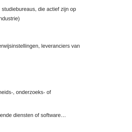
OVE
Werk
tudiebureaus, die actief zijn op
ndustrie)
Cont
wijsinstellingen, leveranciers van
Zoe
Acco
heids-, onderzoeks- of
nende diensten of software…