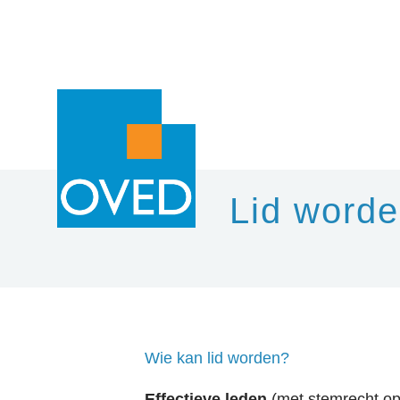
Overslaan en naar de inhoud gaan
Lid word
Wie kan lid worden?
Effectieve leden
(met stemrecht op