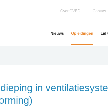
Over OVED
Contact
Nieuws
Opleidingen
Lid
Basisopleiding
OVEDPlus leren
dieping in ventilatiesys
orming)