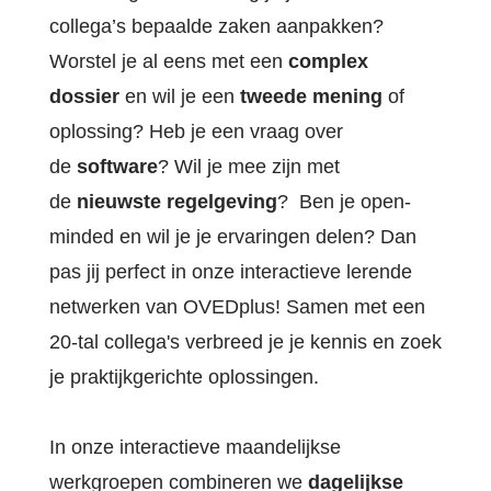
ener
collega’s bepaalde zaken aanpakken?
Worstel je al eens met een
complex
OVE
Werk
dossier
en wil je een
tweede mening
of
oplossing? Heb je een vraag over
de
software
? Wil je mee zijn met
Cont
de
nieuwste regelgeving
? Ben je open-
minded en wil je je ervaringen delen? Dan
Zoe
pas jij perfect in onze interactieve lerende
netwerken van OVEDplus! Samen met een
20-tal collega's verbreed je je kennis en zoek
Acco
je praktijkgerichte oplossingen.
In onze interactieve maandelijkse
werkgroepen combineren we
dagelijkse