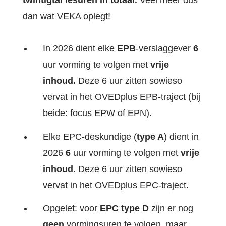
twintigtal lesuren in totaal.
Veel meer dus
dan wat VEKA oplegt!
In 2026 dient elke
EPB
-verslaggever
6
uur vorming te volgen met
vrije
inhoud.
Deze 6 uur zitten sowieso
vervat in het OVEDplus EPB-traject (bij
beide: focus EPW of EPN).
Elke EPC-deskundige (
type A
) dient in
2026
6
uur vorming te volgen met
vrije
inhoud
. Deze 6 uur zitten sowieso
vervat in het OVEDplus EPC-traject.
Opgelet: voor
EPC type D
zijn er nog
geen
vormingsuren te volgen, maar