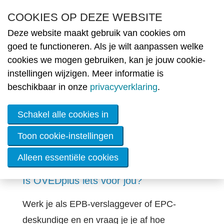
Overslaan en naar de inhoud gaan
COOKIES OP DEZE WEBSITE
Deze website maakt gebruik van cookies om
Nie
goed te functioneren. Als je wilt aanpassen welke
cookies we mogen gebruiken, kan je jouw cookie-
MENU
Is OVEDPlus iets
Ople
instellingen wijzigen. Meer informatie is
beschikbaar in onze
privacyverklaring
.
O
voor jou?
A
Ba
Schakel alle cookies in
E
T
D
Toon cookie-instellingen
O
le
Alleen essentiële cookies
ne
Is OVEDplus iets voor jou?
Lid
wor
Werk je als EPB-verslaggever of EPC-
deskundige en en vraag je je af hoe
De