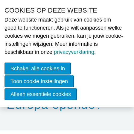
Overslaan en naar de inhoud gaan
COOKIES OP DEZE WEBSITE
Deze website maakt gebruik van cookies om
Nie
goed te functioneren. Als je wilt aanpassen welke
cookies we mogen gebruiken, kan je jouw cookie-
MENU
N
Wist je dat… OVED-
instellingen wijzigen. Meer informatie is
Ni
beschikbaar in onze
privacyverklaring
.
lid Encon recent het
Ople
Schakel alle cookies in
energiezuinigste
Lid
Toon cookie-instellingen
wor
kantoorgebouw van
Alleen essentiële cookies
De
Europa opende?
ener
OVE
Werk