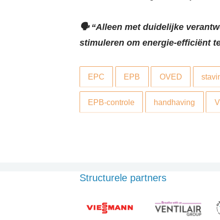
🗣️ “Alleen met duidelijke veran
stimuleren om energie-efficiënt 
EPC
EPB
OVED
stavi
EPB-controle
handhaving
V
Structurele partners