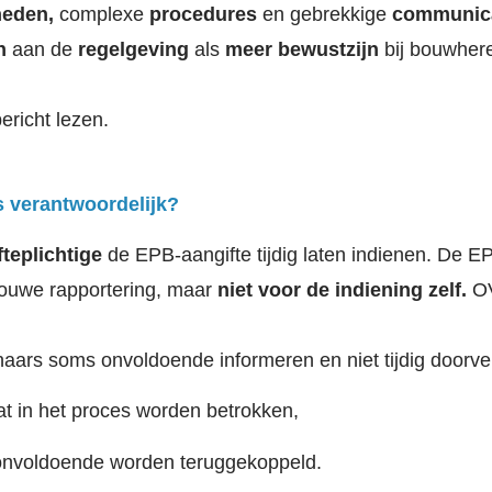
heden,
complexe
procedures
en gebrekkige
communica
en
aan de
regelgeving
als
meer bewustzijn
bij bouwher
ericht lezen.
s verantwoordelijk?
teplichtige
de EPB-aangifte tijdig laten indienen. De E
rouwe rapportering, maar
niet voor de indiening zelf.
OV
naars soms onvoldoende informeren en niet tijdig doorve
at in het proces worden betrokken,
 onvoldoende worden teruggekoppeld.