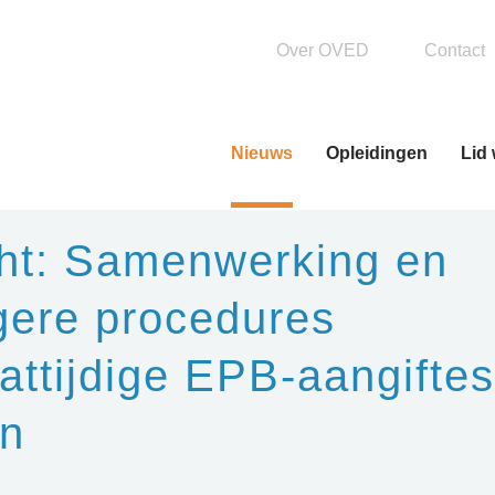
Over OVED
Contact
Nieuws
Opleidingen
Lid
Basisopleiding
OVEDPlus leren
cht: Samenwerking en
gere procedures
attijdige EPB-aangiftes
n