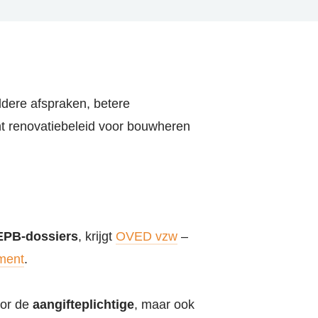
Cont
Zoe
dere afspraken, betere
t renovatiebeleid voor bouwheren
Acco
 EPB-dossiers
, krijgt
OVED vzw
–
ment
.
oor de
aangifteplichtige
, maar ook