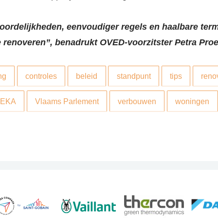
twoordelijkheden, eenvoudiger regels en haalbare t
te renoveren”, benadrukt OVED-voorzitster Petra Pr
ng
controles
beleid
standpunt
tips
reno
EKA
Vlaams Parlement
verbouwen
woningen