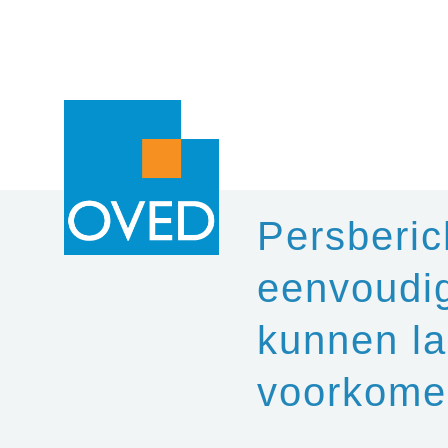
Overslaan en naar de inhoud gaan
Persberi
eenvoudi
kunnen la
voorkome