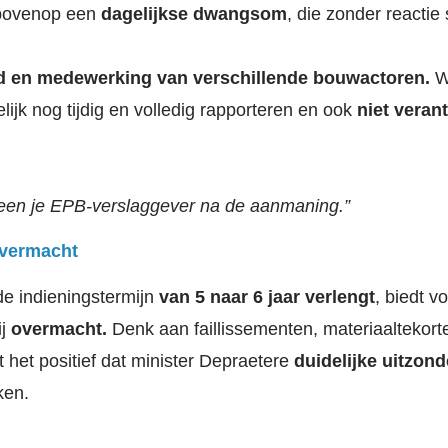
rbovenop een
dagelijkse dwangsom
, die zonder reactie
jd en medewerking van verschillende bouwactoren.
Wa
ijk nog tijdig en volledig rapporteren en ook
niet veran
een je EPB-verslaggever na de aanmaning.”
overmacht
de indieningstermijn
van 5 naar 6 jaar verlengt
, biedt 
ij
overmacht.
Denk aan faillissementen, materiaaltekorte
 het positief dat minister Depraetere
duidelijke uitzond
ken.