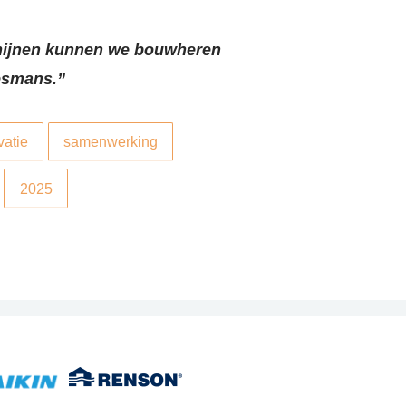
ermijnen kunnen we bouwheren
oesmans.”
vatie
samenwerking
2025