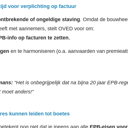
tijd voor verplichting op factuur
ontbrekende of ongeldige staving
. Omdat de bouwheer
heeft met aannemers, stelt OVED voor om:
PB-info op facturen te zetten
,
igen
en te harmoniseren (o.a. aanvaarden van premieatt
smans:
“Het is onbegrijpelijk dat na bijna 20 jaar EPB-reg
t moet anders!”
es kunnen leiden tot boetes
etekent nog niet dat je ineens aan alle
EPB-eisen voor