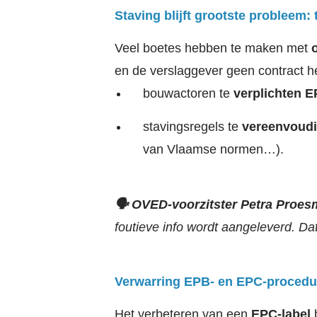
Staving blijft grootste probleem: 
Veel boetes hebben te maken met
en de verslaggever geen contract 
bouwactoren te
verplichten E
stavingsregels te
vereenvoud
van Vlaamse normen…).
🗣️ OVED-voorzitster Petra Proe
foutieve info wordt aangeleverd. Da
Verwarring EPB- en EPC-procedur
Het verbeteren van een
EPC-label
b