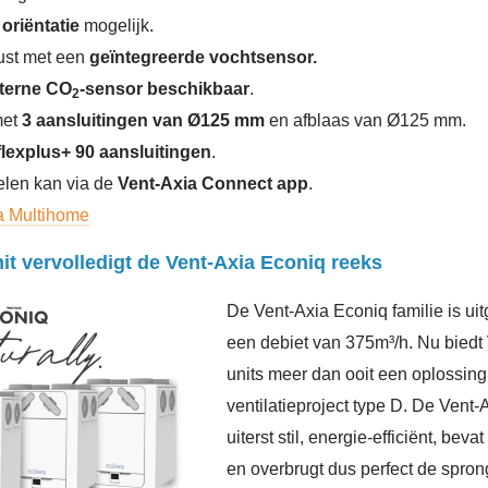
 oriëntatie
mogelijk.
ust met een
geïntegreerde vochtsensor.
nterne CO
-sensor beschikbaar
.
2
met
3 aansluitingen van Ø125 mm
en afblaas van Ø125 mm.
flexplus+ 90 aansluitingen
.
elen kan via de
Vent-Axia Connect app
.
a Multihome
t vervolledigt de Vent-Axia Econiq reeks
De Vent-Axia Econiq familie is ui
een debiet van 375m³/h. Nu biedt V
units meer dan ooit een oplossing 
ventilatieproject type D. De Vent
uiterst stil, energie-efficiënt, be
en overbrugt dus perfect de spron