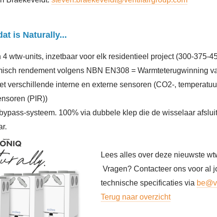
at is Naturally...
4 wtw-units, inzetbaar voor elk residentieel project (300-375-4
isch rendement volgens NBN EN308 = Warmteterugwinning v
t verschillende interne en externe sensoren (CO2-, temperatuur-
nsoren (PIR))
 bypass-systeem. 100% via dubbele klep die de wisselaar afslui
ar.
Lees alles over deze nieuwste wt
Vragen? Contacteer ons voor al 
technische specificaties via
be@ve
Terug naar overzicht