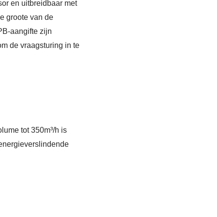
sor en uitbreidbaar met
De groote van de
PB-aangifte zijn
m de vraagsturing in te
lume tot 350m³/h is
 energieverslindende