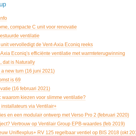
oup
nfo
ome, compacte C unit voor renovatie
stuurde ventilatie
nit vervolledigt de Vent-Axia Econiq reeks
Axia Econiq's efficiënte ventilatie met warmteterugwinning
 dat is Naturally
 a new turn (16 juni 2021)
komst is 69
ovatie (16 februari 2021)
n: waarom kiezen voor slimme ventilatie?
installateurs via Ventilair+
ies en een modulair ontwerp met Verso Pro 2 (februari 2020)
roject? Vertrouw op Ventilair Group EPB-waardes (feb 2019)
euw Uniflexplus+ RV 125 regelbaar ventiel op BIS 2018 (okt 20