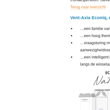
Terug naar overzicht
Vent-Axia Econiq, d
…een familie van 
…een hoog therm
…vraagsturing me
aanwezigheidsse
…een intelligent
langs de wissela