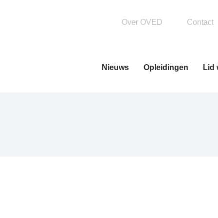
Over OVED
Contact
Nieuws
Opleidingen
Lid
Basisopleiding
OVEDPlus leren