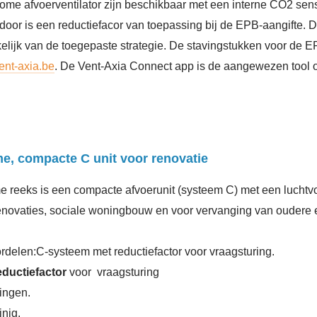
home afvoerventilator zijn beschikbaar met een interne CO2 sen
door is een reductiefacor van toepassing bij de EPB-aangifte. 
kelijk van de toegepaste strategie. De stavingstukken voor de E
nt-axia.be
. De Vent-Axia Connect app is de aangewezen tool o
e, compacte C unit voor renovatie
 reeks is een compacte afvoerunit (systeem C) met een luchtvo
 renovaties, sociale woningbouw en voor vervanging van oudere
delen:C-systeem met reductiefactor voor vraagsturing.
eductiefactor
voor vraagsturing
ingen.
nig.