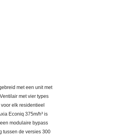
tgebreid met een unit met
entilair met vier types
voor elk residentieel
-Axia Econiq 375m/h³ is
vat een modulaire bypass
g tussen de versies 300