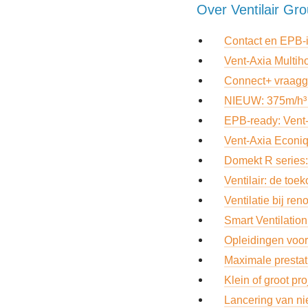
Over Ventilair Gr
Contact en EPB-i
Vent-Axia Multih
Connect+ vraagge
NIEUW: 375m/h³ u
EPB-ready: Vent-
Vent-Axia Econiq,
Domekt R series:
Ventilair: de toe
Ventilatie bij ren
S
mart Ventilatio
Opleidingen voor 
Maximale prestat
Klein of groot p
Lancering van ni