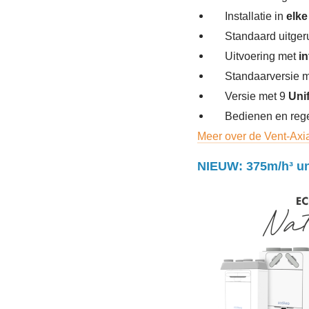
Installatie in
elke
Standaard uitger
Uitvoering met
i
Standaarversie 
Versie met 9
Uni
Bedienen en reg
Meer over de Vent-Axi
NIEUW: 375m/h³ uni