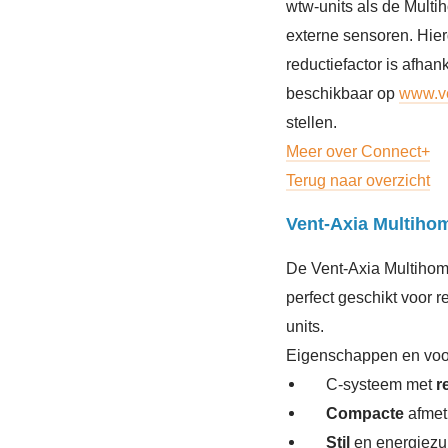
wtw-units als de Multi
externe sensoren. Hier
reductiefactor is afhan
beschikbaar op
www.ve
stellen.
Meer over Connect+
Terug naar overzicht
Vent-Axia Multihom
De Vent-Axia Multihome
perfect geschikt voor
units.
Eigenschappen en voor
C-systeem met
r
Compacte
afmet
Stil
en energiezui