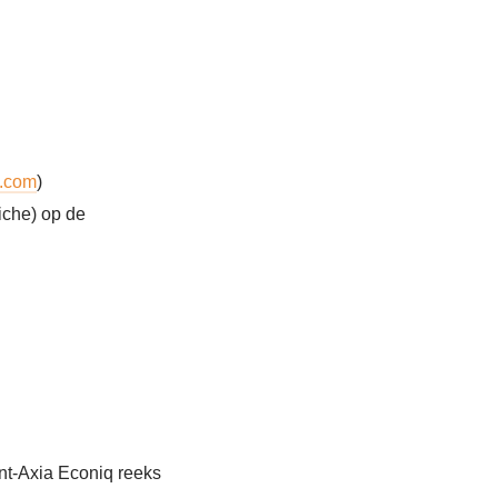
p.com
)
iche) op de
nt-Axia Econiq reeks