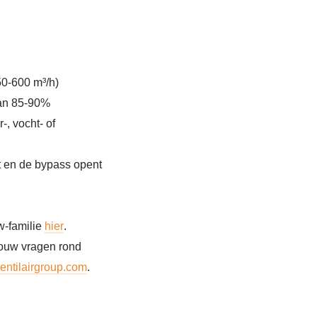
50-600 m³/h)
an 85-90%
, vocht- of
t en de bypass opent
w-familie
hier
.
jouw vragen rond
ntilairgroup.com
.