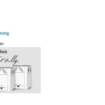
nning
gte