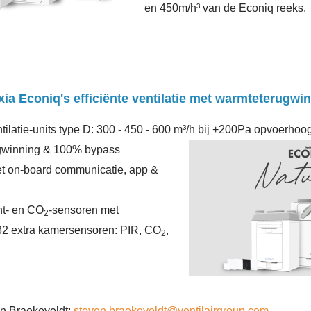
en 450m/h³ van de Econiq reeks.
ia Econiq's efficiënte ventilatie met warmteterugwi
tilatie-units type D: 300 - 450 - 600 m³/h bij +200Pa opvoerhoo
gwinning & 100% bypass
met on-board communicatie, app &
t- en CO
-sensoren met
2
 32 extra kamersensoren: PIR, CO
,
2
n Braekeveldt:
steven.braekeveldt@ventilairgroup.com