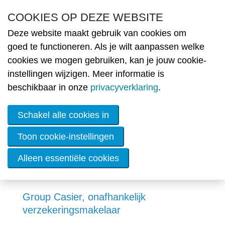
Overslaan en naar de inhoud gaan
COOKIES OP DEZE WEBSITE
Deze website maakt gebruik van cookies om
Nie
goed te functioneren. Als je wilt aanpassen welke
cookies we mogen gebruiken, kan je jouw cookie-
MENU
Partners
Ople
instellingen wijzigen. Meer informatie is
beschikbaar in onze
privacyverklaring
.
Lid
wor
Schakel alle cookies in
De
ener
Toon cookie-instellingen
Group Casier
Alleen essentiële cookies
OVE
Werk
Info
Group Casier, onafhankelijk
Cont
verzekeringsmakelaar