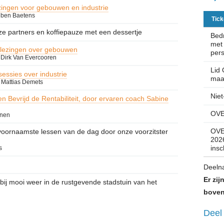
ezingen voor gebouwen en industrie
uben Baetens
Tick
e partners en koffiepauze met een dessertje
Bedr
met
e lezingen over gebouwen
pers
 Dirk Van Evercooren
Lid 
sessies over industrie
maar
 Mattias Demets
Niet
 Bevrijd de Rentabiliteit, door ervaren coach Sabine
OVE
enen
OVE
voornaamste lessen van de dag door onze voorzitster
2026
insc
s
Deelna
Er zij
ij mooi weer in de rustgevende stadstuin van het
boven
Deel