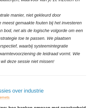
utrale manier, niet gekleurd door
 meest gemaakte fouten bij het investeren
an bod, net als de logische volgorde om een
estrategie toe te passen. We plaatsen
erspectief, waarbij systeemintegratie
armtevoorziening de leidraad vormt. Wie
 wil deze sessie niet missen!
ssies over industrie
Demets
ging: hoe banken omgaan met onzekerheid