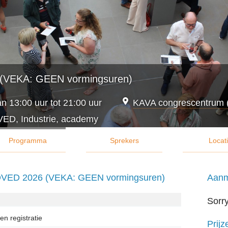
(VEKA: GEEN vormingsuren)
n 13:00 uur tot 21:00 uur
KAVA congrescentrum 
ED, Industrie, academy
Programma
Sprekers
Locat
OVED 2026 (VEKA: GEEN vormingsuren)
Aanm
Sorry
en registratie
Prijz