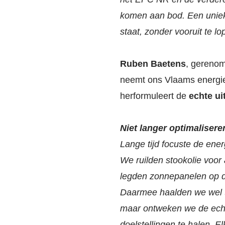
komen aan bod. Een unieke
staat, zonder vooruit te l
Ruben Baetens
, gerenom
neemt ons Vlaams energieb
herformuleert de
echte u
Niet langer optimaliser
Lange tijd focuste de energ
We ruilden stookolie voor 
legden zonnepanelen op d
Daarmee haalden we wel tu
maar ontweken we de echt
doelstellingen te halen. 