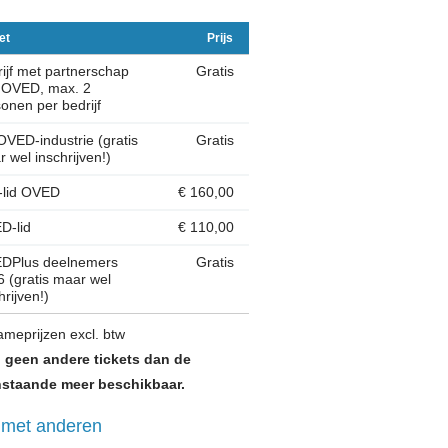
et
Prijs
ijf met partnerschap
Gratis
 OVED, max. 2
onen per bedrijf
OVED-industrie (gratis
Gratis
 wel inschrijven!)
-lid OVED
€ 160,00
D-lid
€ 110,00
DPlus deelnemers
Gratis
 (gratis maar wel
hrijven!)
meprijzen excl. btw
n geen andere tickets dan de
staande meer beschikbaar.
 met anderen