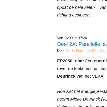
opdat de hele keten – van 
richting evolueert.
Van 16:00 tot 17:30
Deel 2A: Parallelle 
Door
Mieke Deurinck
,
Dirk Van
EP2050: naar één energi
(over de toekomstige int
Deurinck
van het VEKA
Hoe ziet het energieprest
neemt Mieke Deurinck (V
dichter bij elkaar te bren