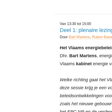
Van 13:30 tot 15:00
Deel 1: plenaire lezi
Door
Bart Martens
,
Ruben Baet
Het Vlaams energiebelei
Dhr.
Bart Martens
, energ
Vlaams
kabinet
energie v
Welke richting gaat het V
deze sessie krijg je een vo
beleidsontwikkelingen voo
zoals het nieuwe gebouwr
het EPC NR en de verdere