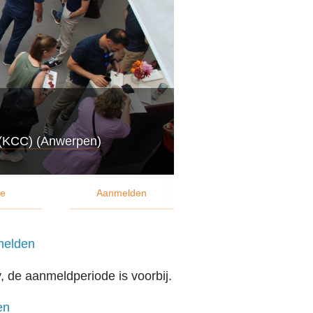
ener
OVE
Werk
Cont
(KCC) (Anwerpen)
Zoe
ie
Aanmelden
Acco
elden
, de aanmeldperiode is voorbij.
en