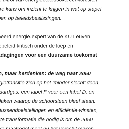
 kans om inzicht te krijgen in wat op stapel
open op beleidsbeslissingen.
eerd energie-expert van de KU Leuven,
eleid kritisch onder de loep en
itdagingen voor een duurzame toekomst
en, maar herdenken: de weg naar 2050
ietransitie zich op het ‘minder slecht’ doen.
aardgas, een label F voor een label D, en
aken waarop de schoorsteen bleef staan.
ssendoelstellingen en efficiëntie-winsten,
e transformatie die nodig is om de 2050-
Elke maatregel moet nu het verschil maken,