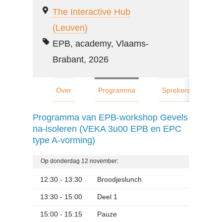
ener
The Interactive Hub
(Leuven)
OVE
Werk
EPB, academy, Vlaams-
Brabant, 2026
Cont
Over
Programma
Sprekers
L
Zoe
Programma van EPB-workshop Gevels
na-isoleren (VEKA 3u00 EPB en EPC
type A-vorming)
Acco
Op donderdag 12 november:
12:30 - 13:30
Broodjeslunch
13:30 - 15:00
Deel 1
15:00 - 15:15
Pauze