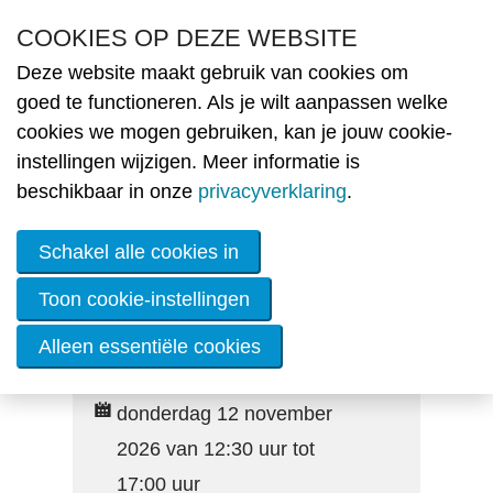
Overslaan en naar de inhoud gaan
COOKIES OP DEZE WEBSITE
Deze website maakt gebruik van cookies om
Nie
goed te functioneren. Als je wilt aanpassen welke
cookies we mogen gebruiken, kan je jouw cookie-
MENU
Ople
instellingen wijzigen. Meer informatie is
beschikbaar in onze
privacyverklaring
.
O
A
Ba
Schakel alle cookies in
E
T
D
Toon cookie-instellingen
EPB-workshop Gevels na-
O
isoleren (VEKA 3u00 EPB en
le
Alleen essentiële cookies
ne
EPC type A-vorming)
donderdag 12 november
Lid
wor
2026 van 12:30 uur tot
17:00 uur
De