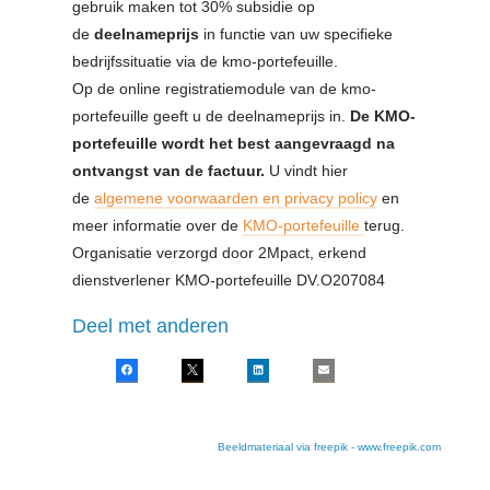
gebruik maken tot 30% subsidie op
de
deelnameprijs
in functie van uw specifieke
bedrijfssituatie via de kmo-portefeuille.
Op de online registratiemodule van de kmo-
portefeuille geeft u de deelnameprijs in.
De KMO-
portefeuille wordt het best aangevraagd na
ontvangst van de factuur.
U vindt hier
de
algemene voorwaarden en privacy policy
en
meer informatie over de
KMO-portefeuille
terug.
Organisatie verzorgd door 2Mpact, erkend
dienstverlener KMO-portefeuille DV.O207084
Deel met anderen
Facebook
X
LinkedIn
E-mail
Beeldmateriaal via freepik - www.freepik.com