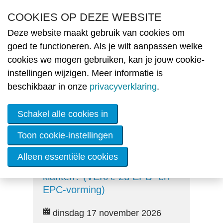
Overslaan en naar de inhoud gaan
COOKIES OP DEZE WEBSITE
Deze website maakt gebruik van cookies om
Nie
goed te functioneren. Als je wilt aanpassen welke
cookies we mogen gebruiken, kan je jouw cookie-
MENU
Ople
instellingen wijzigen. Meer informatie is
beschikbaar in onze
privacyverklaring
.
O
A
Ba
Schakel alle cookies in
E
T
D
Toon cookie-instellingen
Webinar: EMS - Slim
O
energiebeheer in woningen:
le
Alleen essentiële cookies
ne
wat werkt écht voor je
klanten? (VEKA: 2u EPB- en
EPC-vorming)
Lid
wor
dinsdag 17 november 2026
De