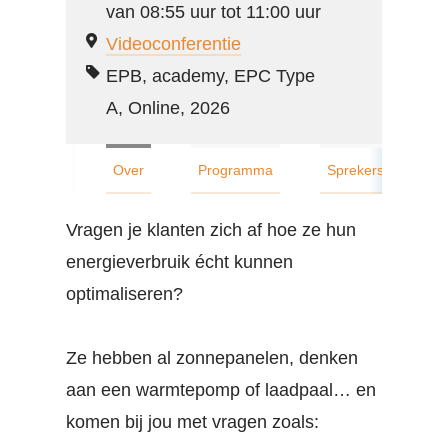
van 08:55 uur tot 11:00 uur
ener
Videoconferentie
OVE
EPB, academy, EPC Type
Werk
A, Online, 2026
Cont
Over
Programma
Sprekers
A
Vragen je klanten zich af hoe ze hun
Zoe
energieverbruik écht kunnen
optimaliseren?
Acco
Ze hebben al zonnepanelen, denken
aan een warmtepomp of laadpaal… en
komen bij jou met vragen zoals: