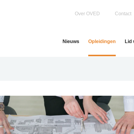
Over OVED
Contact
Nieuws
Opleidingen
Lid
Basisopleiding
OVEDPlus leren