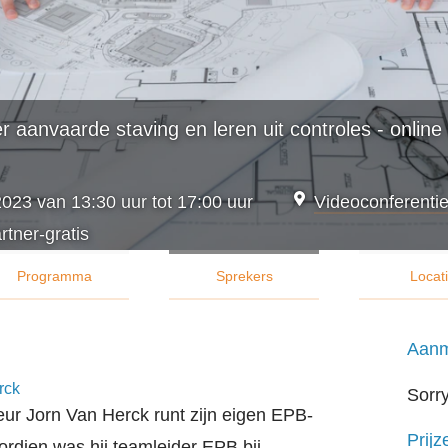
r aanvaarde staving en leren uit controles - onli
23 van 13:30 uur tot 17:00 uur
Videoconferenti
tner-gratis
Programma
Sprekers
Locat
Aanm
rck
Sorry
ur Jorn Van Herck runt zijn eigen EPB-
Prijz
ordien was hij teamleider EPB bij