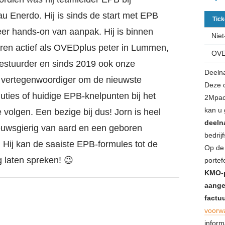
u Enerdo. Hij is sinds de start met EPB
Tick
eer hands-on van aanpak. Hij is binnen
Niet
ren actief als OVEDplus peter in Lummen,
OVE
bestuurder en sinds 2019 ook onze
Deelna
 vertegenwoordiger om de nieuwste
Deze o
uties of huidige EPB-knelpunten bij het
2Mpact
kan u 
volgen. Een bezige bij dus! Jorn is heel
deeln
ieuwsgierig van aard en een geboren
bedrij
. Hij kan de saaiste EPB-formules tot de
Op de 
g laten spreken! 😉
portef
KMO-p
aange
factuu
voorwa
inform