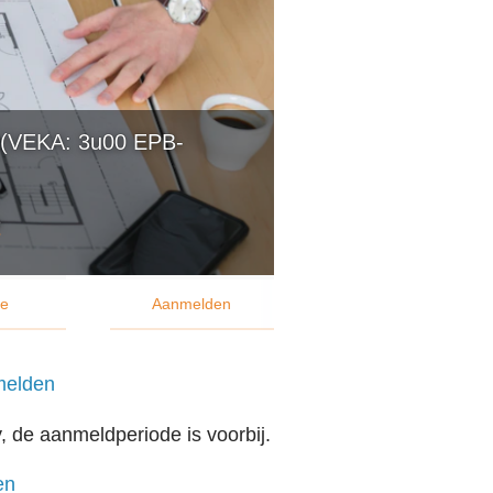
ener
OVE
Werk
ne (VEKA: 3u00 EPB-
Cont
e
Zoe
ie
Aanmelden
Acco
elden
, de aanmeldperiode is voorbij.
en