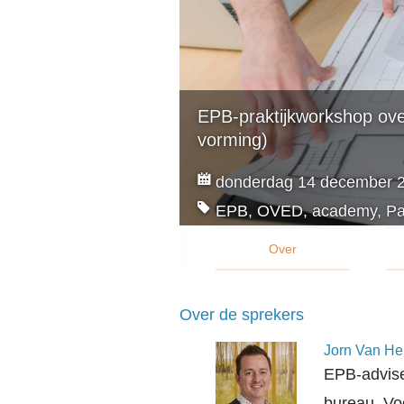
EPB-praktijkworkshop ove
vorming)
donderdag 14 december 20
EPB, OVED, academy, Par
Over
Over de sprekers
Jorn Van He
EPB-advise
bureau. Vo