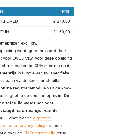
et
Prijs
-lid OVED
€ 240,00
D-lid
€ 150,00
meprijzen excl. btw
pleiding wordt georganiseerd door
 voor OVED vzw. Voor deze opleiding
gebruik maken tot 30% subsidie op de
ameprijs
in functie van uw specifieke
fssituatie via de kmo-portefeuille.
online registratiemodule van de kmo-
euille geeft u de deelnameprijs in.
De
ortefeuille wordt het best
vraagd na ontvangst van de
r.
U vindt hier de
algemene
arden en privacy policy
en meer
atie over de
KMO-portefeuille
terug.