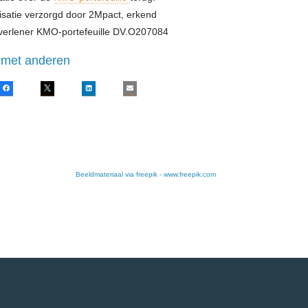
satie verzorgd door 2Mpact, erkend
verlener KMO-portefeuille DV.O207084
 met anderen
Facebook
X
LinkedIn
E-mail
Beeldmateriaal via freepik - www.freepik.com