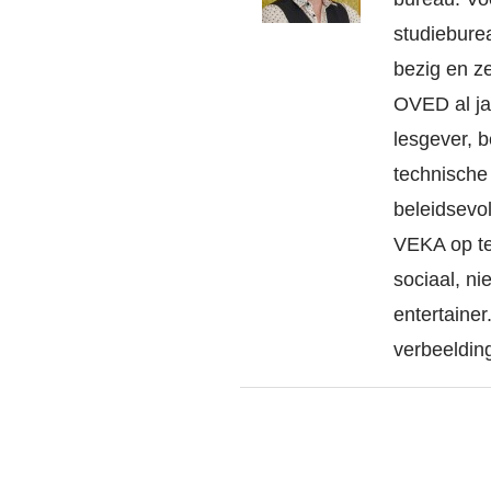
studieburea
bezig en z
OVED al ja
lesgever, 
technische
beleidsevol
VEKA op te 
sociaal, n
entertainer
verbeeldin